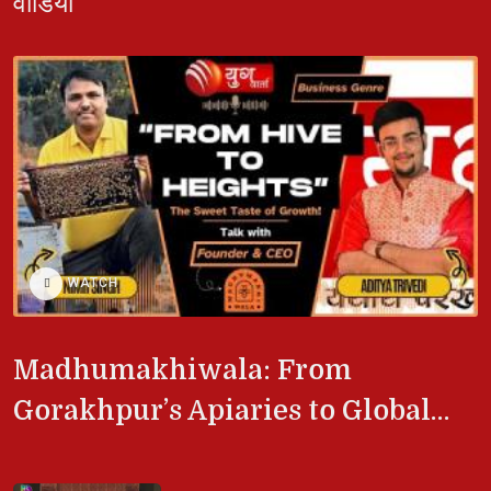
वीडियो 
WATCH
Madhumakhiwala: From
Gorakhpur’s Apiaries to Global
Classrooms, Honey Startup