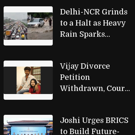
धामी
Delhi-NCR Grinds 
to a Halt as Heavy
Rain Sparks
Widespread
Disruptions
Vijay Divorce 
Petition
Withdrawn, Court
Closes Case
Joshi Urges BRICS 
to Build Future-