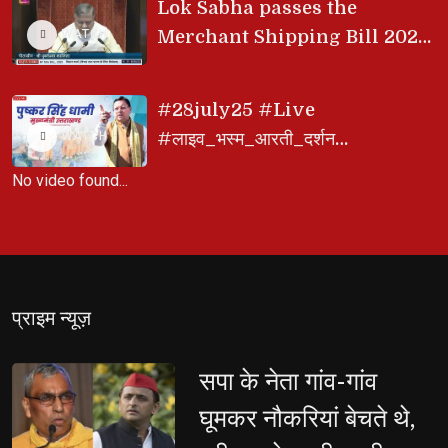
Becomes a Symbol of New Uttar
Lok Sabha passes the 
Pradesh’s Growth
Merchant Shipping Bill 2024
WATCH
| #MonsoonSession
#28july25 #Live​ 
#लाइव_भस्म_आरती_दर्शन​
WATCH
#श्री_महाकालेश्वर_ज्योतिर्लिंग​
No video found...
#Live_darshan​
प्राइम न्यूज़ 
सपा के नेता गांव-गांव 
घूमकर नौकरियां बेचते थे,