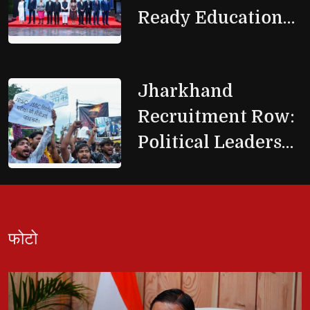
Ready Education
Systems
Jharkhand 
Recruitment Row:
Political Leaders
Back Students,
Spar Over Probe
फोटो 